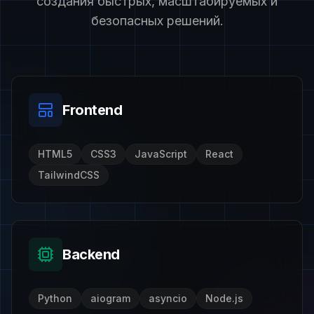
создания быстрых, масштабируемых и
безопасных решений.
Frontend
HTML5
CSS3
JavaScript
React
TailwindCSS
Backend
Python
aiogram
asyncio
Node.js